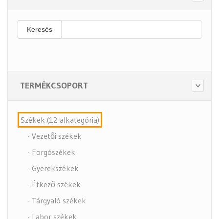
Keresés
TERMÉKCSOPORT
Székek (12 alkategória)
- Vezetői székek
- Forgószékek
- Gyerekszékek
- Étkező székek
- Tárgyaló székek
- Labor székek