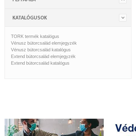
KATALÓGUSOK
TORK termék katalógus
Vénusz bútorcsalád elemjegyzék
Vénusz bútorcsalád katalógus
Extend bútorcsalád elemjegyzék
Extend bútorcsalád katalógus