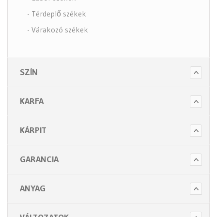
- Térdeplő székek
- Várakozó székek
- Tartozékok
- Alkatrészek
SZÍN
- Nagy teherbírású székek
- Fotelek
KARFA
Bútorok (6 alkategória)
Higiénia (14 alkategória)
KÁRPIT
Kiegészítők (5 alkategória)
GARANCIA
ANYAG