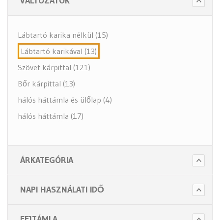
VÁLTOZATOK
Lábtartó karika nélkül (15)
Lábtartó karikával (13)
Szövet kárpittal (121)
Bőr kárpittal (13)
hálós háttámla és ülőlap (4)
hálós háttámla (17)
ÁRKATEGÓRIA
NAPI HASZNÁLATI IDŐ
FEJTÁMLA