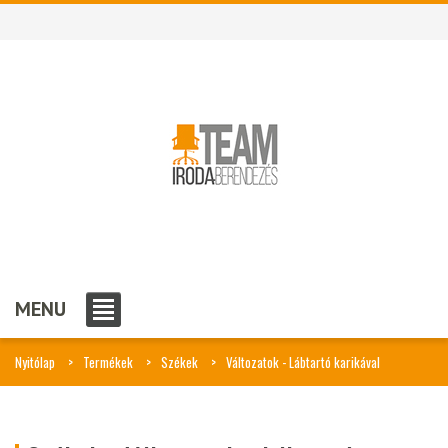
MENU
Nyitólap
Termékek
Székek
Változatok - Lábtartó karikával