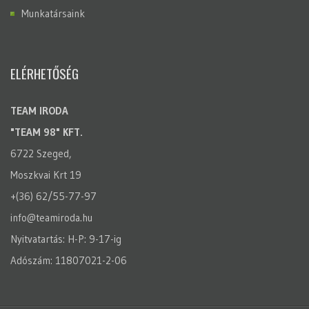
Munkatársaink
ELÉRHETŐSÉG
TEAM IRODA
"TEAM 98" KFT.
6722 Szeged,
Moszkvai Krt 19
+(36) 62/55-77-97
info@teamiroda.hu
Nyitvatartás: H-P: 9-17-ig
Adószám: 11807021-2-06