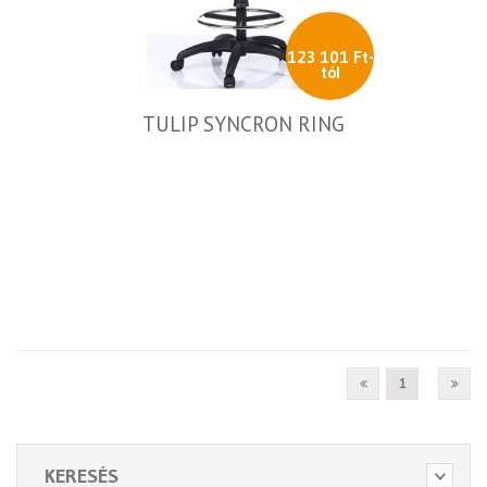
123 101 Ft-
tól
TULIP SYNCRON RING
1
KERESÉS