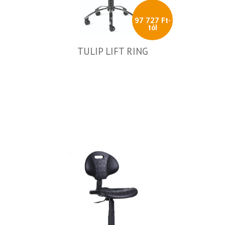
97 727 Ft-
tól
TULIP LIFT RING