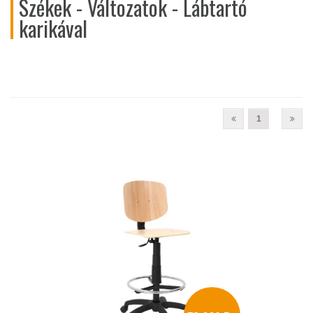
Székek - Változatok - Lábtartó
karikával
1