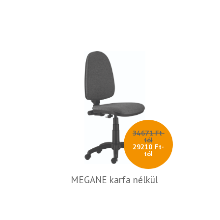
34671 Ft-
tól
29210 Ft-
tól
MEGANE karfa nélkül