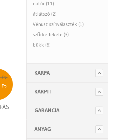
natúr (11)
átlátszó (2)
Vénusz színválaszték (1)
szűrke-fekete (3)
bükk (6)
KARFA
 Ft-
l
 Ft-
l
KÁRPIT
FÁS
GARANCIA
ANYAG