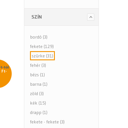
- Tartozékok
- Alkatrészek
SZÍN
- Nagy teherbírású székek
- Fotelek
bordó (3)
Bútorok (6 alkategória)
fekete (129)
Higiénia (14 alkategória)
szürke (31)
Kiegészítők (5 alkategória)
fehér (3)
t-tól
 Ft-
bézs (1)
l
barna (1)
zöld (3)
kék (15)
drapp (1)
fekete - fekete (3)