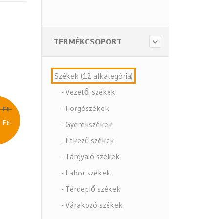
TERMÉKCSOPORT
Székek (12 alkategória)
- Vezetői székek
- Forgószékek
 Ft-
l
 Ft-
- Gyerekszékek
l
- Étkező székek
- Tárgyaló székek
- Labor székek
- Térdeplő székek
- Várakozó székek