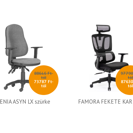
88646 Ft-
97790
tól
tó
73787 Ft-
87630
tól
tó
ENIA ASYN LX szürke
FAMORA FEKETE KAR