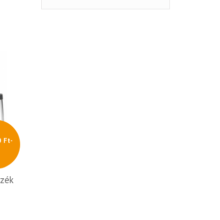
 Ft-
l
szék