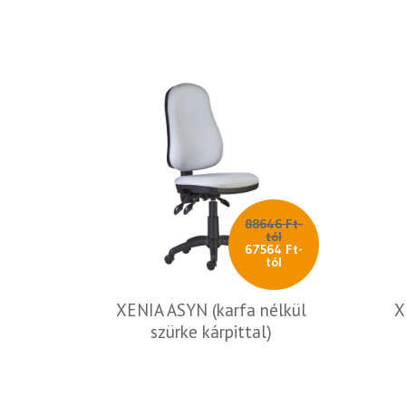
88646 Ft-
tól
67564 Ft-
tól
XENIA ASYN (karfa nélkül
X
szürke kárpittal)