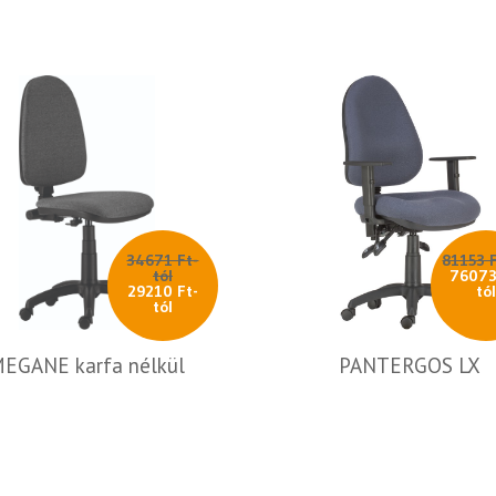
34671 Ft-
81153 F
tól
76073
29210 Ft-
tó
tól
EGANE karfa nélkül
PANTERGOS LX