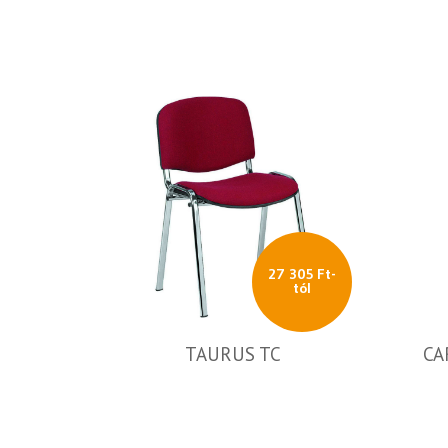
27 305 Ft-
tól
TAURUS TC
CA