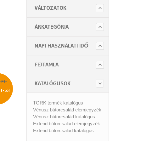
VÁLTOZATOK
ÁRKATEGÓRIA
NAPI HASZNÁLATI IDŐ
FEJTÁMLA
 Ft-
KATALÓGUSOK
l
t-tól
TORK termék katalógus
Vénusz bútorcsalád elemjegyzék
s
Vénusz bútorcsalád katalógus
Extend bútorcsalád elemjegyzék
Extend bútorcsalád katalógus