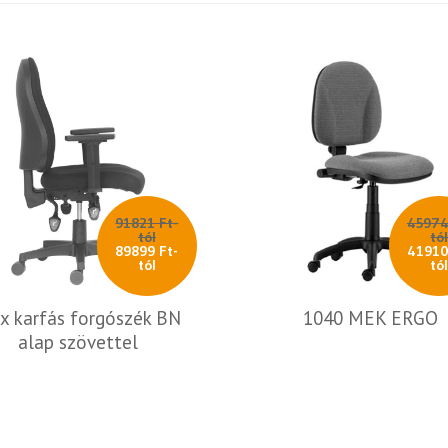
91821 Ft-
45974
tól
tó
89899 Ft-
41910
tól
tó
ix karfás forgószék BN
1040 MEK ERGO
alap szövettel