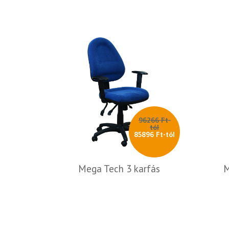
96266 Ft-
tól
85896 Ft-tól
Mega Tech 3 karfás
M