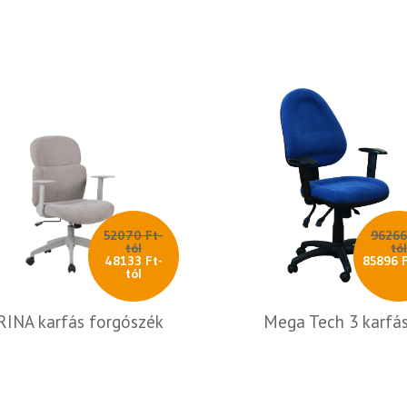
52070 Ft-
96266
tól
tó
48133 Ft-
85896 F
tól
RINA karfás forgószék
Mega Tech 3 karfá