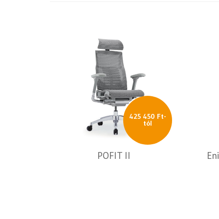
425 450 Ft-
tól
POFIT II
En