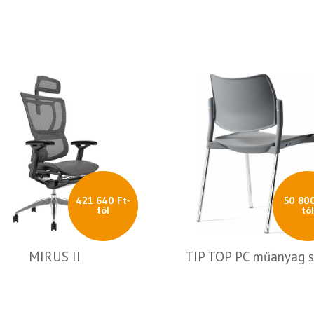
421 640 Ft-
50 800
tól
tó
MIRUS II
TIP TOP PC műanyag 