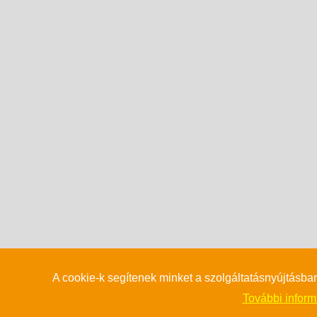
A cookie-k segítenek minket a szolgáltatásnyújtásba
További informá