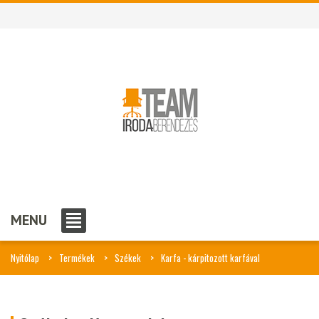
MENU
Nyitólap
Termékek
Székek
Karfa - kárpitozott karfával