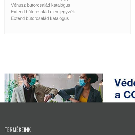
Vénusz bútorcsalád katalógus
Extend bútorcsalád elemjegyzék
Extend bútorcsalád katalógus
TERMÉKEINK