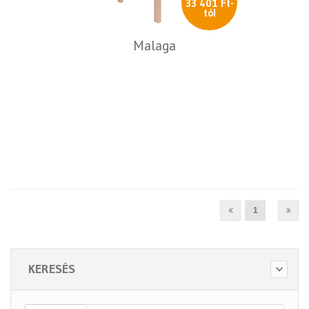
33 401 Ft-
tól
Malaga
1
KERESÉS