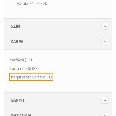
- Várakozó székek
- Tartozékok
- Alkatrészek
SZÍN
- Nagy teherbírású székek
- Fotelek
KARFA
Bútorok (6 alkategória)
Higiénia (14 alkategória)
Karfával (131)
Kiegészítők (5 alkategória)
Karfa nélkül (83)
kárpitozott karfával (1)
KÁRPIT
GARANCIA