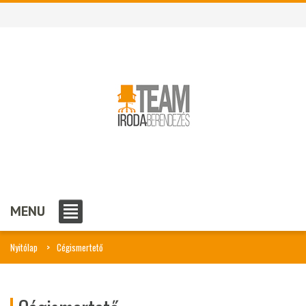
MENU
Nyitólap
Cégismertető