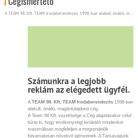
Cégismertető
A TEAM 98. Kft. TEAM Irodaberendezés 1998-ban alakult, önálló, magántulajdonú cég.
Számunkra a legjobb
reklám az elégedett ügyfél.
A
TEAM 98. Kft. TEAM Irodaberendezés
1998-ban
alakult, önálló, magántulajdonú cég.
A Team 98 Kft. vezetősége a Cég alapításakor célul
tűzte ki, hogy tevékenységi területén mindenkor
maximálisan megfeleljen a megrendelők
folyamatosan növekvő igényeinek. A Társaságunk