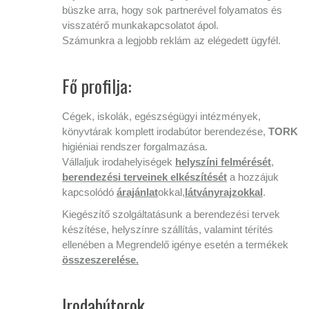
büszke arra, hogy sok partnerével folyamatos és
visszatérő munkakapcsolatot ápol.
Számunkra a legjobb reklám az elégedett ügyfél.
Fő profilja:
Cégek, iskolák, egészségügyi intézmények,
könyvtárak komplett irodabútor berendezése,
TORK
higiéniai rendszer forgalmazása.
Vállaljuk irodahelyiségek
helyszíni felmérését
,
berendezési terveinek elkészítését
a hozzájuk
kapcsolódó
árajánlat
okkal,
látványrajzokkal
.
Kiegészítő szolgáltatásunk a berendezési tervek
készítése, helyszínre szállítás, valamint térítés
ellenében a Megrendelő igénye esetén a termékek
összeszerelése.
Irodabútorok