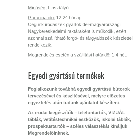
Minőség:
I. osztályú.
Garancia idő:
12-24 hónap.
Cégünk irodaszék gyártók dél-magyarországi
Nagykereskedelmi raktáraként is működik, ezért
azonnal szállítható
forgó- és tárgyalószék készlettel
rendelkezik.
Megrendelés esetén a
szállítási határidő:
1-4 hét.
Egyedi gyártású termékek
Foglalkozunk továbbá egyedi gyártású bútorok
tervezésével és készítésével, melyre előzetes
egyeztetés után tudunk ajánlatot készíteni.
Az irodai kiegészítők – telefontartók, VIZUÁL
táblák, vetítéstechnikai eszközök, iskolai táblák,
prospektustartók – széles választékát kínáljuk
Megrendelőinknek.