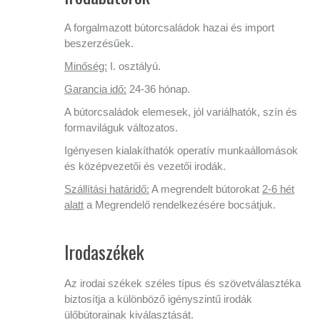
A forgalmazott bútorcsaládok hazai és import
beszerzésűek.
Minőség:
I. osztályú.
Garancia idő:
24-36 hónap.
A bútorcsaládok elemesek, jól variálhatók, szín és
formaviláguk változatos.
Igényesen kialakíthatók operatív munkaállomások
és középvezetői és vezetői irodák.
Szállítási határidő:
A megrendelt bútorokat
2-6 hét
alatt
a Megrendelő rendelkezésére bocsátjuk.
Irodaszékek
Az irodai székek széles típus és szövetválasztéka
biztosítja a különböző igényszintű irodák
ülőbútorainak kiválasztását.