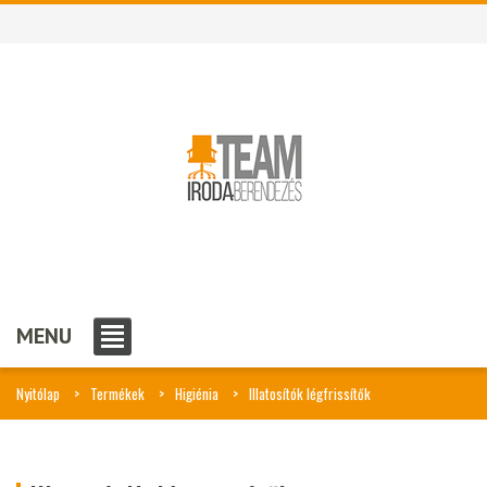
MENU
Nyitólap
Termékek
Higiénia
Illatosítók légfrissítők