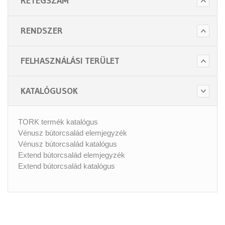
RÉTEGSZÁM
RENDSZER
FELHASZNÁLÁSI TERÜLET
KATALÓGUSOK
TORK termék katalógus
Vénusz bútorcsalád elemjegyzék
Vénusz bútorcsalád katalógus
Extend bútorcsalád elemjegyzék
Extend bútorcsalád katalógus