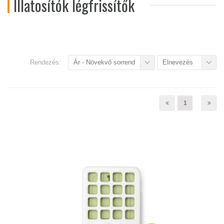
Illatosítók légfrissítők
Rendezés:
Ár - Növekvő sorrend
Elnevezés
1