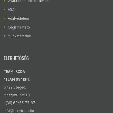
Gyakran feltett kérdések
ASZF
Adatvédelem
Cégismertető
Munkatársaink
ELÉRHETŐSÉG
TEAM IRODA
"TEAM 98" KFT.
6722 Szeged,
Moszkvai Krt 19
+(36) 62/55-77-97
info@teamiroda.hu