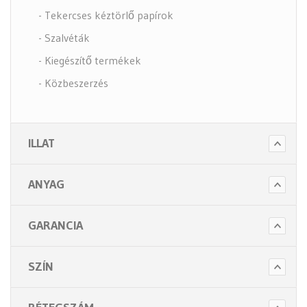
- Tekercses kéztörlő papírok
- Szalvéták
- Kiegészítő termékek
- Közbeszerzés
- Szappanok és kézápolás
- Fertőtlenítő szappanok
ILLAT
- Törlő és tisztító papírok
- Illatosítók légfrissítők
ANYAG
- Hulladék gyűjtők
- Intim betét gyűjtők
GARANCIA
- Beteg ápolás
- Toalett papírok
SZÍN
Kiegészítők (5 alkategória)