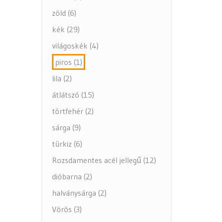
zöld (6)
kék (29)
világoskék (4)
piros (1)
lila (2)
átlátszó (15)
törtfehér (2)
sárga (9)
türkiz (6)
Rozsdamentes acél jellegű (12)
dióbarna (2)
halványsárga (2)
Vörös (3)