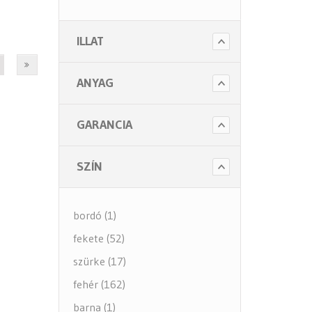
- Szappanok és kézápolás
ILLAT
- Fertőtlenítő szappanok
- Törlő és tisztító papírok
ANYAG
- Illatosítók légfrissítők
- Hulladék gyűjtők
GARANCIA
- Intim betét gyűjtők
- Beteg ápolás
SZÍN
- Toalett papírok
Kiegészítők (5 alkategória)
bordó (1)
fekete (52)
szürke (17)
fehér (162)
barna (1)