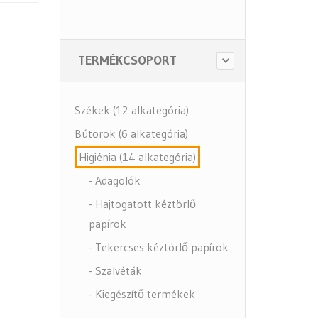
TERMÉKCSOPORT
Székek (12 alkategória)
Bútorok (6 alkategória)
Higiénia (14 alkategória)
- Adagolók
- Hajtogatott kéztörlő
papírok
- Tekercses kéztörlő papírok
- Szalvéták
- Kiegészítő termékek
- Közbeszerzés