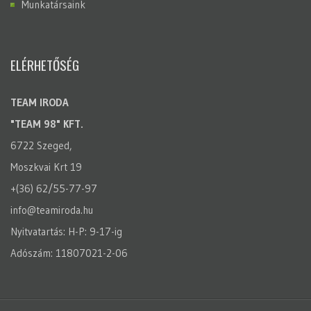
Munkatársaink
ELÉRHETŐSÉG
TEAM IRODA
"TEAM 98" KFT.
6722 Szeged,
Moszkvai Krt 19
+(36) 62/55-77-97
info@teamiroda.hu
Nyitvatartás: H-P: 9-17-ig
Adószám: 11807021-2-06