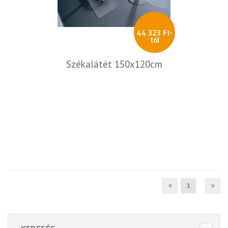
44 323 Ft-
tól
Székalátét 150x120cm
1