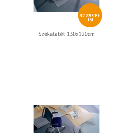
32 893 Ft-
tól
Székalátét 130x120cm