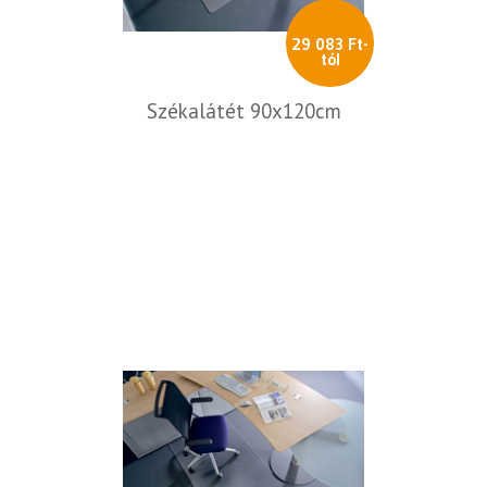
29 083 Ft-
tól
Székalátét 90x120cm