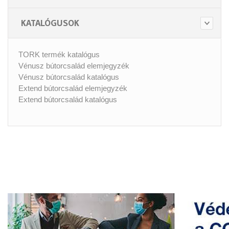
KATALÓGUSOK
TORK termék katalógus
Vénusz bútorcsalád elemjegyzék
Vénusz bútorcsalád katalógus
Extend bútorcsalád elemjegyzék
Extend bútorcsalád katalógus