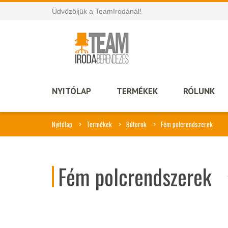
Üdvözöljük a TeamIrodánál!
NYITÓLAP
TERMÉKEK
RÓLUNK
Nyitólap
Termékek
Bútorok
Fém polcrendszerek
Fém polcrendszerek