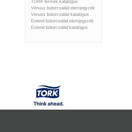
TORK termék katalógus
Vénusz bútorcsalád elemjegyzék
Vénusz bútorcsalád katalógus
Extend bútorcsalád elemjegyzék
Extend bútorcsalád katalógus