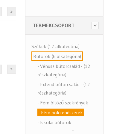
TERMÉKCSOPORT
Székek (12 alkategória)
Bútorok (6 alkategória)
- Vénusz bútorcsalád - (12
részkategória)
- Extend bútorcsalád - (12
részkategória)
- Fém öltöző szekrények
- Fém polcrendszerek
- Iskolai bútorok
- Bútor Kiegészítők