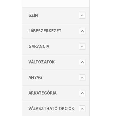
Higiénia (14 alkategória)
SZÍN
Kiegészítők (5 alkategória)
LÁBESZERKEZET
GARANCIA
VÁLTOZATOK
ANYAG
ÁRKATEGÓRIA
VÁLASZTHATÓ OPCIÓK