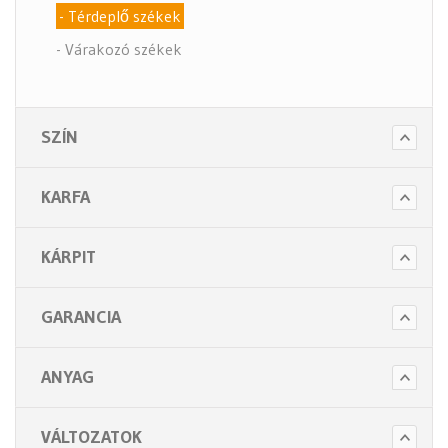
- Térdeplő székek
- Várakozó székek
- Tartozékok
- Alkatrészek
SZÍN
- Nagy teherbírású székek
- Fotelek
KARFA
Bútorok (6 alkategória)
Higiénia (14 alkategória)
KÁRPIT
Kiegészítők (5 alkategória)
GARANCIA
ANYAG
VÁLTOZATOK