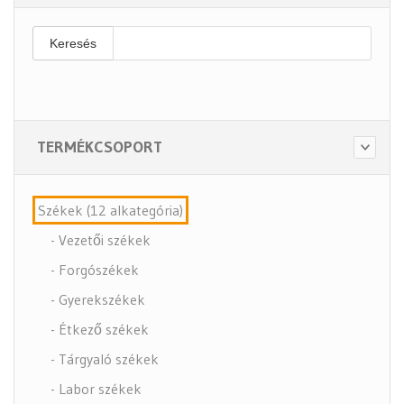
Keresés
TERMÉKCSOPORT
Székek (12 alkategória)
- Vezetői székek
- Forgószékek
- Gyerekszékek
- Étkező székek
- Tárgyaló székek
- Labor székek