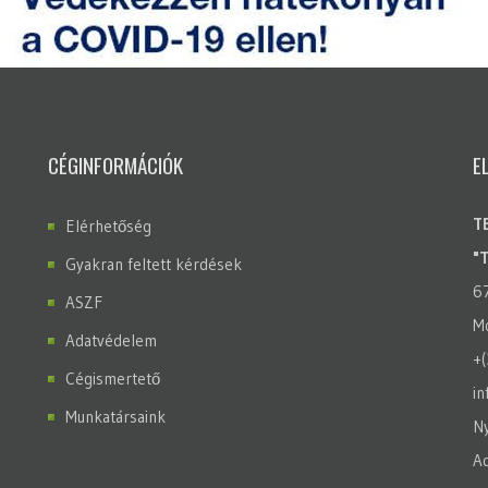
CÉGINFORMÁCIÓK
E
T
Elérhetőség
"
Gyakran feltett kérdések
6
ASZF
Mo
Adatvédelem
+
Cégismertető
in
Munkatársaink
Ny
A