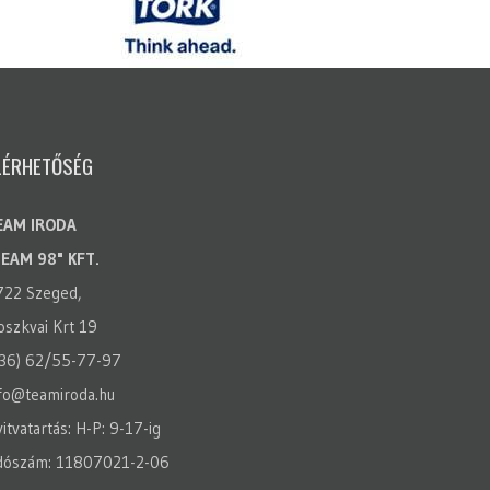
LÉRHETŐSÉG
EAM IRODA
TEAM 98" KFT.
722 Szeged,
szkvai Krt 19
(36) 62/55-77-97
fo@teamiroda.hu
itvatartás: H-P: 9-17-ig
dószám: 11807021-2-06