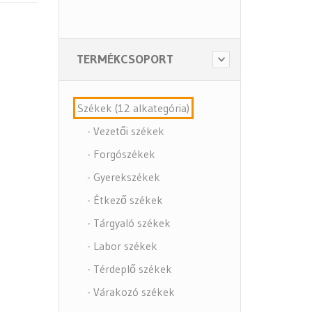
TERMÉKCSOPORT
Székek (12 alkategória)
- Vezetői székek
- Forgószékek
- Gyerekszékek
- Étkező székek
- Tárgyaló székek
- Labor székek
- Térdeplő székek
- Várakozó székek