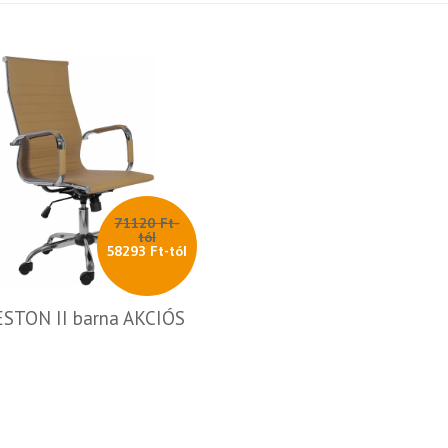
71120 Ft-
tól
58293 Ft-tól
STON II barna AKCIÓS