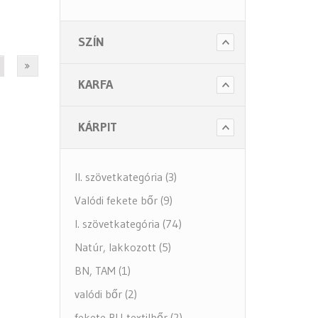
- Tartozékok
- Alkatrészek
SZÍN
- Nagy teherbírású székek
- Fotelek
KARFA
Bútorok (6 alkategória)
Higiénia (14 alkategória)
KÁRPIT
Kiegészítők (5 alkategória)
II. szövetkategória (3)
Valódi fekete bőr (9)
I. szövetkategória (74)
Natúr, lakkozott (5)
BN, TAM (1)
valódi bőr (2)
fekete PU-textilbőr (2)