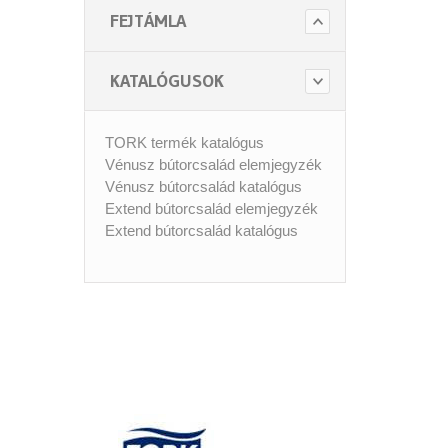
FEJTÁMLA
KATALÓGUSOK
TORK termék katalógus
Vénusz bútorcsalád elemjegyzék
Vénusz bútorcsalád katalógus
Extend bútorcsalád elemjegyzék
Extend bútorcsalád katalógus