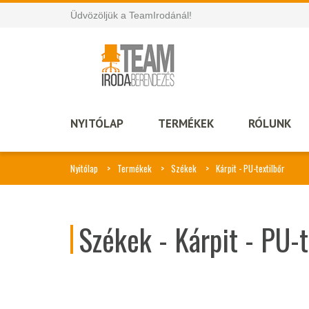
Üdvözöljük a TeamIrodánál!
NYITÓLAP
TERMÉKEK
RÓLUNK
Nyitólap
Termékek
Székek
Kárpit - PU-textilbőr
Székek - Kárpit - PU-t