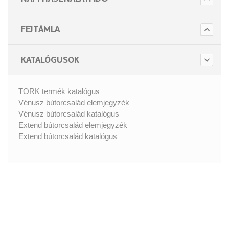
FEJTÁMLA
KATALÓGUSOK
TORK termék katalógus
Vénusz bútorcsalád elemjegyzék
Vénusz bútorcsalád katalógus
Extend bútorcsalád elemjegyzék
Extend bútorcsalád katalógus