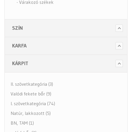
- Várakozó székek
- Tartozékok
- Alkatrészek
SZÍN
- Nagy teherbírású székek
- Fotelek
KARFA
Bútorok (6 alkategória)
Higiénia (14 alkategória)
KÁRPIT
Kiegészítők (5 alkategória)
II. szövetkategória (3)
Valódi fekete bőr (9)
I. szövetkategória (74)
Natúr, lakkozott (5)
BN, TAM (1)