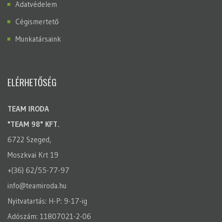
Adatvédelem
Cégismertető
Munkatársaink
ELÉRHETŐSÉG
TEAM IRODA
"TEAM 98" KFT.
6722 Szeged,
Moszkvai Krt 19
+(36) 62/55-77-97
info@teamiroda.hu
Nyitvatartás: H-P: 9-17-ig
Adószám: 11807021-2-06