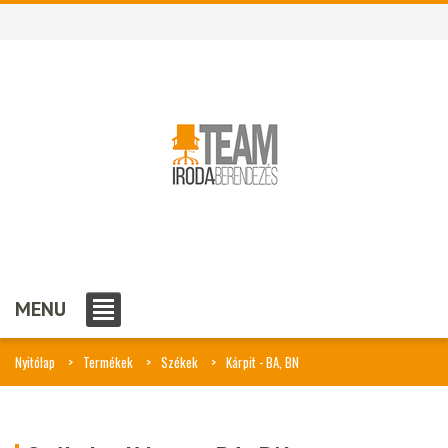
MENU
Nyitólap
Termékek
Székek
Kárpit - BA, BN