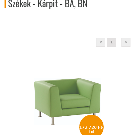
Székek - Kárpit - BA, BN
1
172 720 Ft-
tól