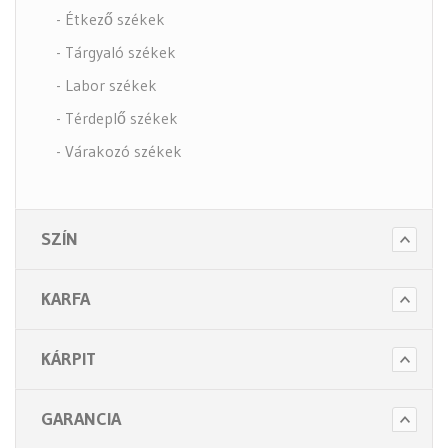
- Étkező székek
- Tárgyaló székek
- Labor székek
- Térdeplő székek
- Várakozó székek
- Tartozékok
- Alkatrészek
SZÍN
- Nagy teherbírású székek
- Fotelek
KARFA
Bútorok (6 alkategória)
Higiénia (14 alkategória)
KÁRPIT
Kiegészítők (5 alkategória)
GARANCIA