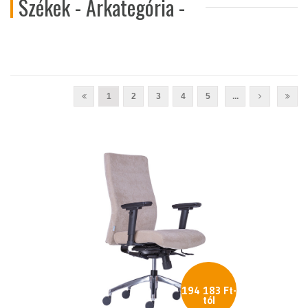
Székek - Árkategória -
1
2
3
4
5
...
194 183 Ft-
tól