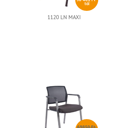
tól
1120 LN MAXI
69850 Ft-