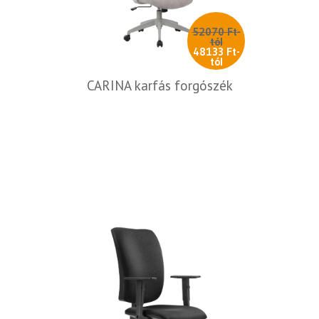
52070 Ft-
tól
48133 Ft-
tól
CARINA karfás forgószék