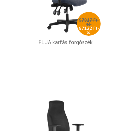
97917 Ft-
tól
87122 Ft-
tól
FLUA karfás forgószék