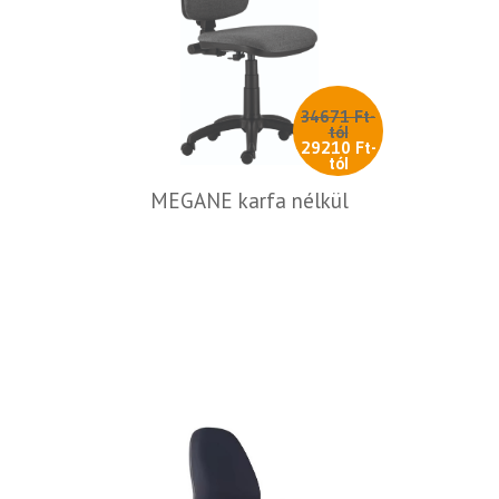
34671 Ft-
tól
29210 Ft-
tól
MEGANE karfa nélkül