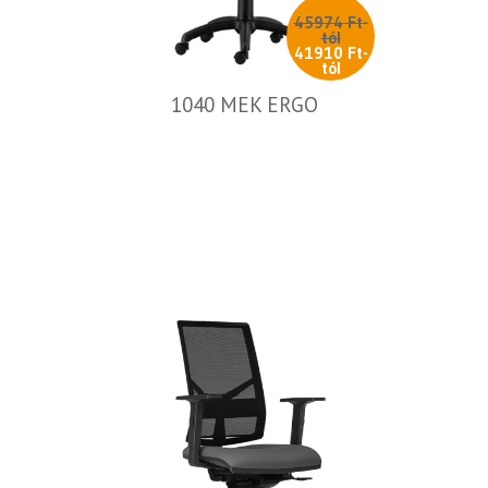
45974 Ft-
tól
41910 Ft-
tól
1040 MEK ERGO