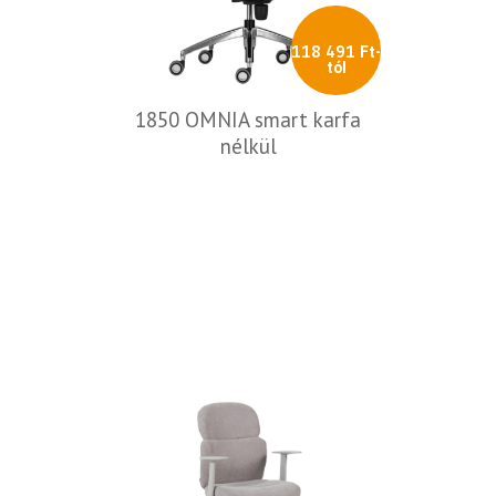
118 491 Ft-
tól
1850 OMNIA smart karfa
nélkül