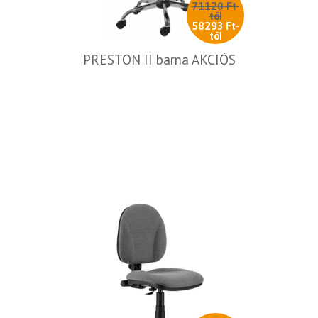
71120 Ft-
tól
58293 Ft-
tól
PRESTON II barna AKCIÓS