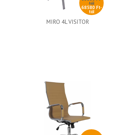
tól
68580 Ft-
tól
MIRO 4L VISITOR