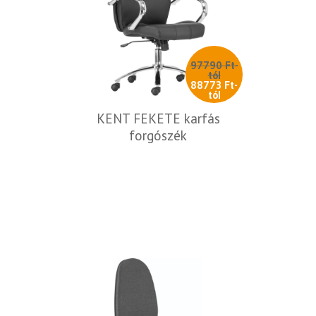
97790 Ft-
tól
88773 Ft-
tól
KENT FEKETE karfás
forgószék