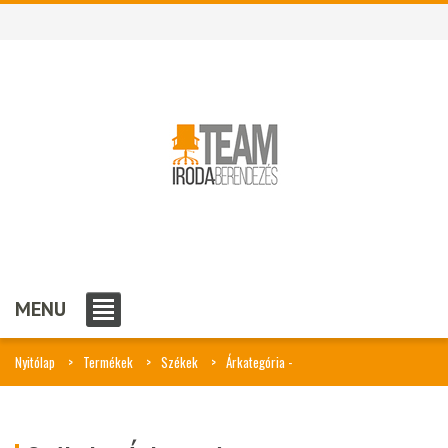
MENU
Nyitólap
Termékek
Székek
Árkategória -