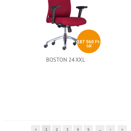
187 960 Ft-
tól
BOSTON 24 XXL
1
2
3
4
5
...