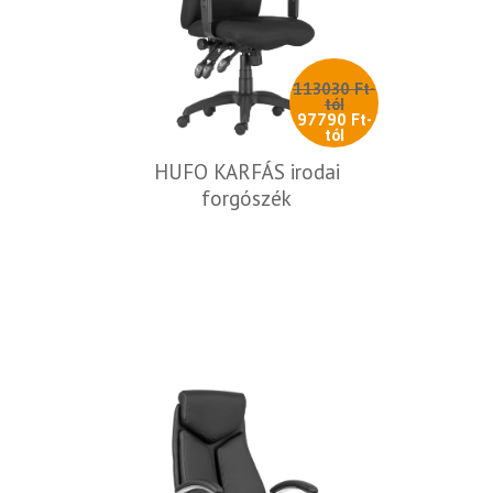
113030 Ft-
tól
97790 Ft-
tól
HUFO KARFÁS irodai
forgószék