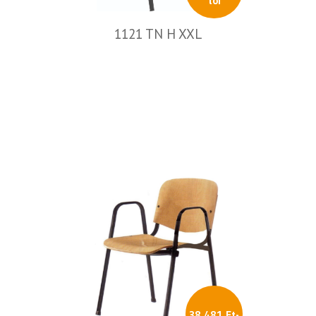
tól
1121 TN H XXL
38 481 Ft-