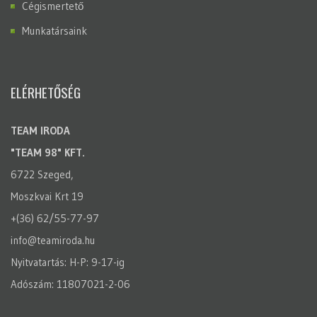
Cégismertető
Munkatársaink
ELÉRHETŐSÉG
TEAM IRODA
"TEAM 98" KFT.
6722 Szeged,
Moszkvai Krt 19
+(36) 62/55-77-97
info@teamiroda.hu
Nyitvatartás: H-P: 9-17-ig
Adószám: 11807021-2-06