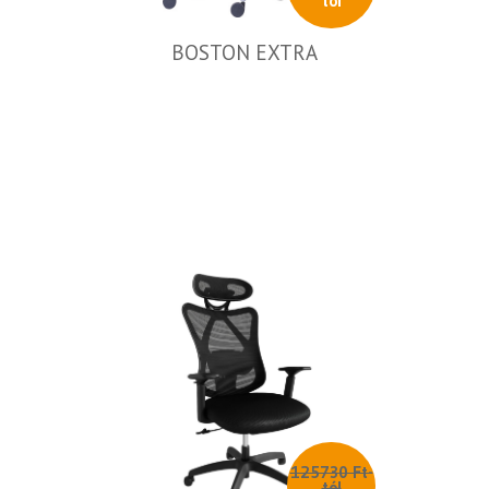
tól
BOSTON EXTRA
125730 Ft-
tól