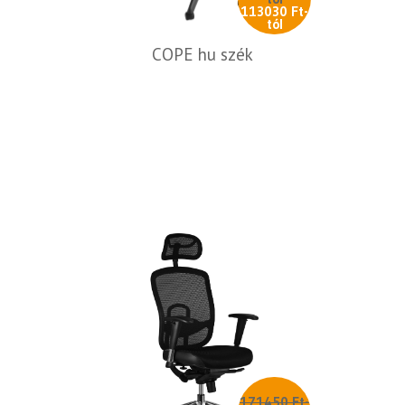
113030 Ft-
tól
COPE hu szék
171450 Ft-