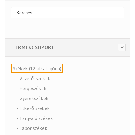
Keresés
TERMÉKCSOPORT
Székek (12 alkategória)
- Vezetői székek
- Forgószékek
- Gyerekszékek
- Étkező székek
- Tárgyaló székek
- Labor székek