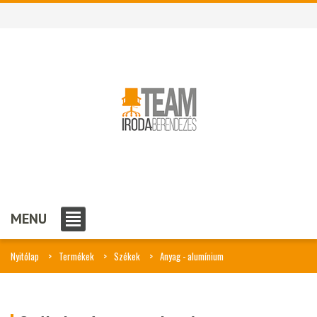
MENU
Nyitólap
Termékek
Székek
Anyag - alumínium