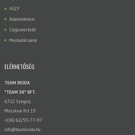
ASZF
Adatvédelem
Cégismertető
Munkatársaink
ELÉRHETŐSÉG
TEAM IRODA
"TEAM 98" KFT.
6722 Szeged,
Moszkvai Krt 19
+(36) 62/55-77-97
info@teamiroda.hu