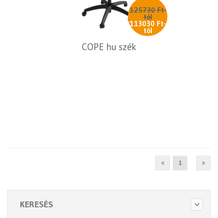
125730 Ft-
tól
113030 Ft-
tól
COPE hu szék
1
KERESÉS