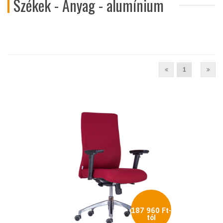
Székek - Anyag - alumínium
1
187 960 Ft-
tól