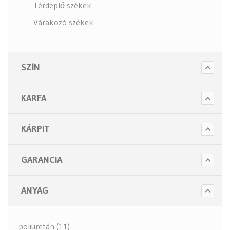
- Térdeplő székek
- Várakozó székek
- Tartozékok
- Alkatrészek
SZÍN
- Nagy teherbírású székek
- Fotelek
KARFA
Bútorok (6 alkategória)
Higiénia (14 alkategória)
KÁRPIT
Kiegészítők (5 alkategória)
GARANCIA
ANYAG
poliuretán (11)