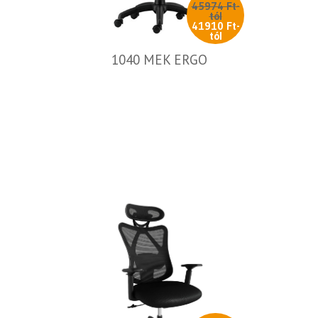
45974 Ft-
tól
41910 Ft-
tól
1040 MEK ERGO