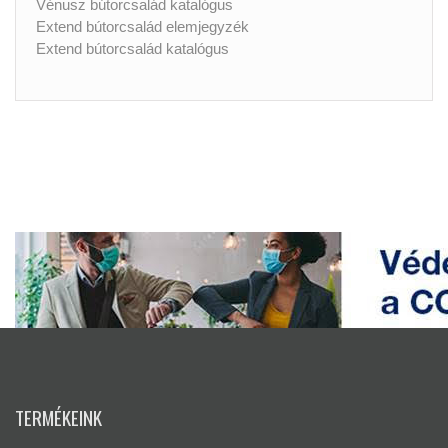
Vénusz bútorcsalád katalógus
Extend bútorcsalád elemjegyzék
Extend bútorcsalád katalógus
TERMÉKEINK