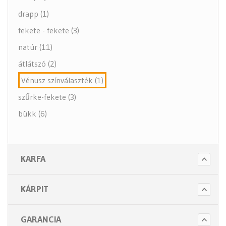
drapp (1)
fekete - fekete (3)
natúr (11)
átlátszó (2)
Vénusz színválaszték (1)
szűrke-fekete (3)
bükk (6)
KARFA
KÁRPIT
GARANCIA