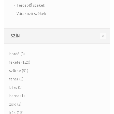
- Térdeplő székek
- Várakozó székek
- Tartozékok
- Alkatrészek
SZÍN
- Nagy teherbírású székek
- Fotelek
bordó (3)
Bútorok (6 alkategória)
fekete (129)
Higiénia (14 alkategória)
szürke (31)
Kiegészítők (5 alkategória)
fehér (3)
bézs (1)
barna (1)
zöld (3)
kék (15)