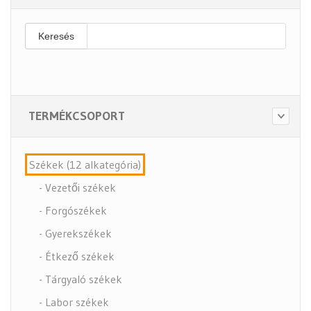
Keresés
TERMÉKCSOPORT
Székek (12 alkategória)
- Vezetői székek
- Forgószékek
- Gyerekszékek
- Étkező székek
- Tárgyaló székek
- Labor székek