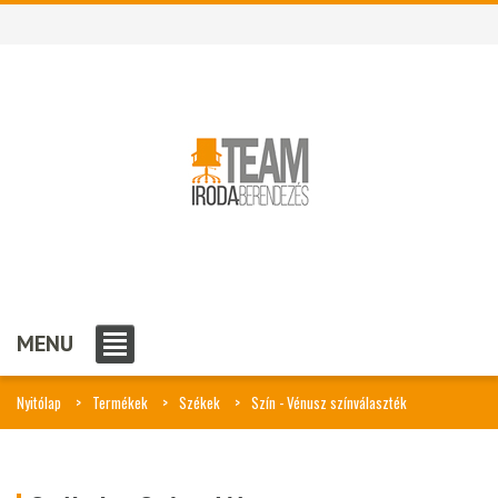
MENU
Nyitólap
Termékek
Székek
Szín - Vénusz színválaszték