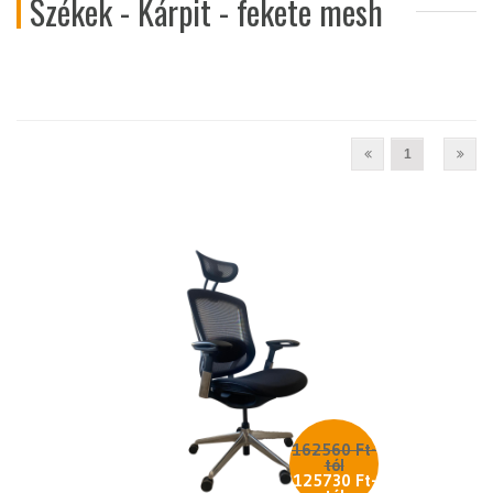
Székek - Kárpit - fekete mesh
1
162560 Ft-
tól
125730 Ft-