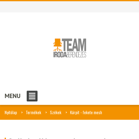
MENU
Nyitólap
Termékek
Székek
Kárpit - fekete mesh