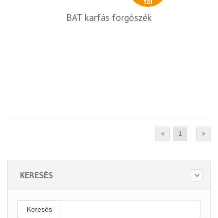
tól
BAT karfás forgószék
1
KERESÉS
Keresés