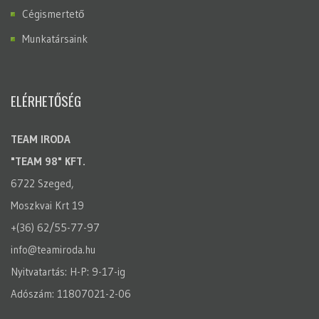
Cégismertető
Munkatársaink
ELÉRHETŐSÉG
TEAM IRODA
"TEAM 98" KFT.
6722 Szeged,
Moszkvai Krt 19
+(36) 62/55-77-97
info@teamiroda.hu
Nyitvatartás: H-P: 9-17-ig
Adószám: 11807021-2-06