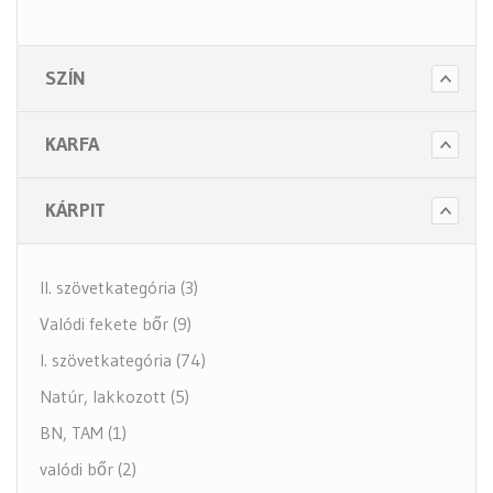
- Tartozékok
- Alkatrészek
SZÍN
- Nagy teherbírású székek
- Fotelek
KARFA
Bútorok (6 alkategória)
Higiénia (14 alkategória)
KÁRPIT
Kiegészítők (5 alkategória)
II. szövetkategória (3)
Valódi fekete bőr (9)
I. szövetkategória (74)
Natúr, lakkozott (5)
BN, TAM (1)
valódi bőr (2)