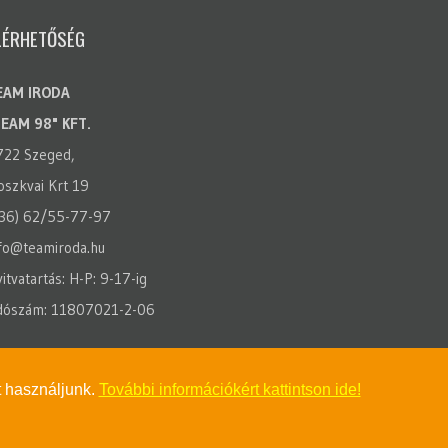
LÉRHETŐSÉG
EAM IRODA
TEAM 98" KFT.
722 Szeged,
szkvai Krt 19
(36) 62/55-77-97
fo@teamiroda.hu
itvatartás: H-P: 9-17-ig
dószám: 11807021-2-06
t használjunk.
További információkért kattintson ide!
© 2026 Teamiroda.hu. All Rights Reserved.