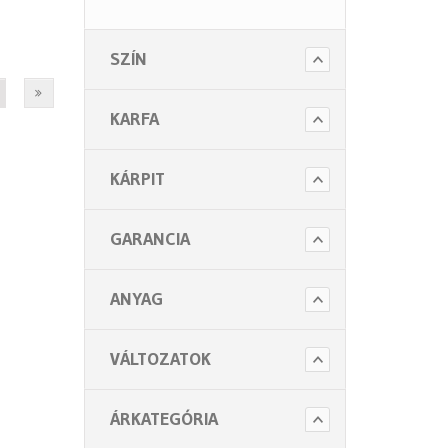
- Tartozékok
- Alkatrészek
SZÍN
- Nagy teherbírású székek
- Fotelek
KARFA
Bútorok (6 alkategória)
Higiénia (14 alkategória)
KÁRPIT
Kiegészítők (5 alkategória)
GARANCIA
ANYAG
VÁLTOZATOK
ÁRKATEGÓRIA