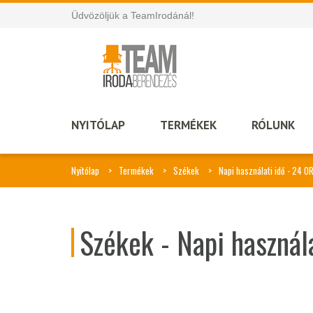
Üdvözöljük a TeamIrodánál!
NYITÓLAP
TERMÉKEK
RÓLUNK
Nyitólap
Termékek
Székek
Napi használati idő - 24 O
Székek - Napi használ