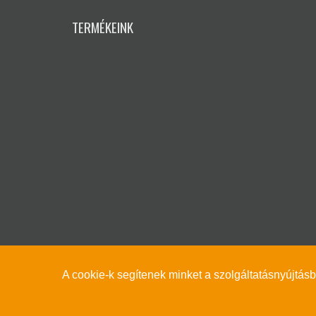
TERMÉKEINK
A cookie-k segítenek minket a szolgáltatásnyújtás