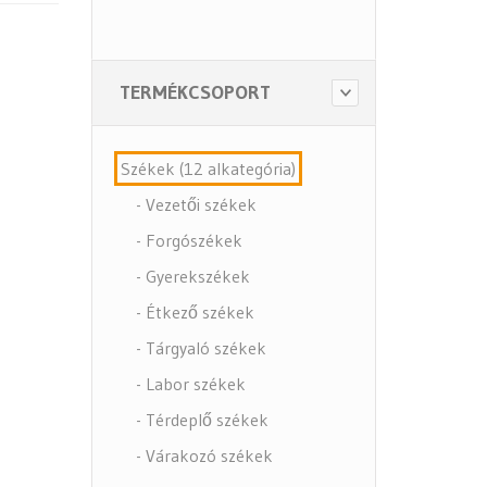
TERMÉKCSOPORT
Székek (12 alkategória)
- Vezetői székek
- Forgószékek
- Gyerekszékek
- Étkező székek
- Tárgyaló székek
- Labor székek
- Térdeplő székek
- Várakozó székek