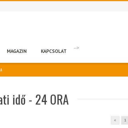
-->
MAGAZIN
KAPCSOLAT
RA
ati idő - 24 ORA
1