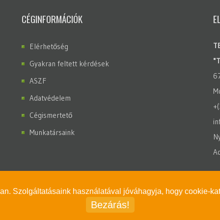
CÉGINFORMÁCIÓK
E
T
Elérhetőség
"
Gyakran feltett kérdések
6
ASZF
Mo
Adatvédelem
+
Cégismertető
in
Munkatársaink
Ny
A
ban. Szolgáltatásaink használatával jóváhagyja, hogy cookie-ka
Bezárás!