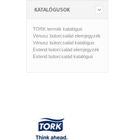
KATALÓGUSOK
TORK termék katalógus
Vénusz bútorcsalád elemjegyzék
Vénusz bútorcsalád katalógus
Extend bútorcsalád elemjegyzék
Extend bútorcsalád katalógus