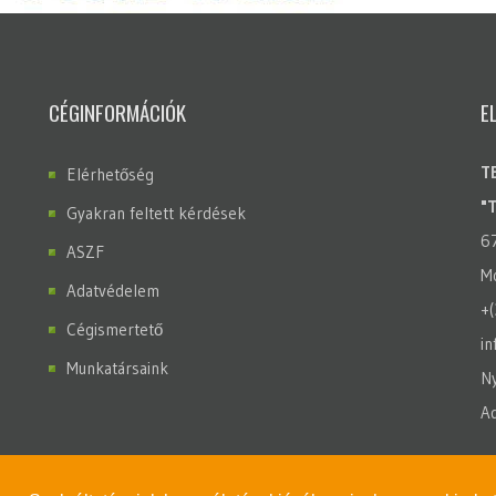
CÉGINFORMÁCIÓK
E
T
Elérhetőség
"
Gyakran feltett kérdések
6
ASZF
Mo
Adatvédelem
+
Cégismertető
in
Munkatársaink
Ny
A