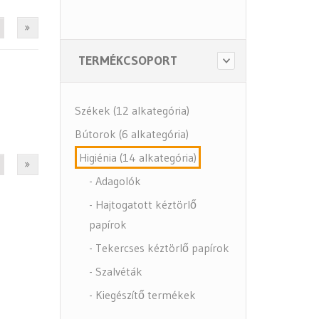
TERMÉKCSOPORT
Székek (12 alkategória)
Bútorok (6 alkategória)
Higiénia (14 alkategória)
- Adagolók
- Hajtogatott kéztörlő
papírok
- Tekercses kéztörlő papírok
- Szalvéták
- Kiegészítő termékek
- Közbeszerzés