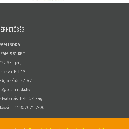
LÉRHETŐSÉG
EAM IRODA
TEAM 98" KFT.
722 Szeged,
szkvai Krt 19
(36) 62/55-77-97
fo@teamiroda.hu
itvatartás: H-P: 9-17-ig
dószám: 11807021-2-06