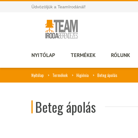
Üdvözöljük a TeamIrodánál!
NYITÓLAP
TERMÉKEK
RÓLUNK
Nyitólap
Termékek
Higiénia
Beteg ápolás
Beteg ápolás