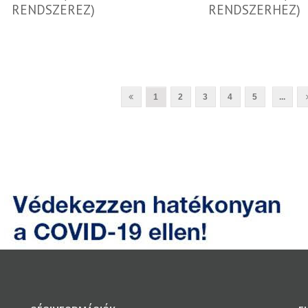
RENDSZEREZ)
RENDSZERHEZ)
1
2
3
4
5
...