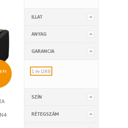
- Szappanok és kézápolás
ILLAT
- Fertőtlenítő szappanok
- Törlő és tisztító papírok
ANYAG
- Illatosítók légfrissítők
- Hulladék gyűjtők
GARANCIA
- Intim betét gyűjtők
- Beteg ápolás
1 év (283)
8 Ft
- Toalett papírok
Kiegészítők (5 alkategória)
SZÍN
RA
RÉTEGSZÁM
(N4