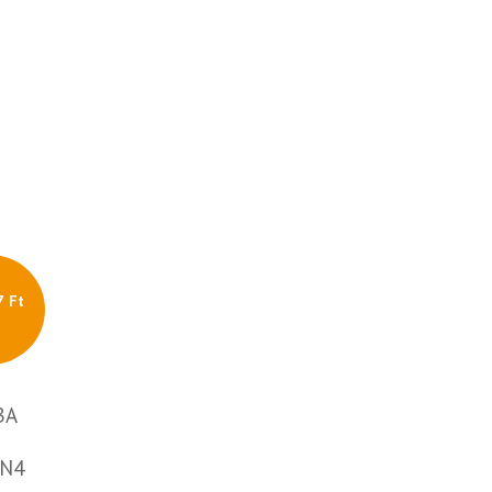
7 Ft
BA
(N4