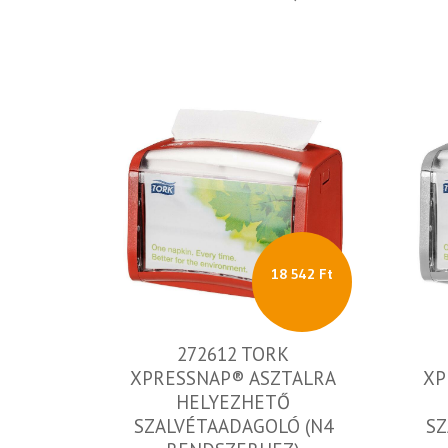
18 542 Ft
272612 TORK
XPRESSNAP® ASZTALRA
XP
HELYEZHETŐ
SZALVÉTAADAGOLÓ (N4
SZ