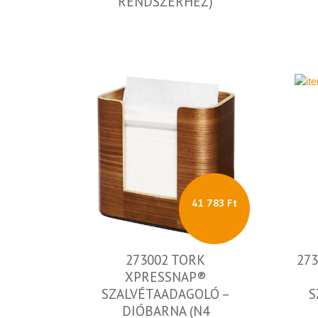
RENDSZERHEZ)
41 783 Ft
273002 TORK
27
XPRESSNAP®
SZALVÉTAADAGOLÓ –
S
DIÓBARNA (N4