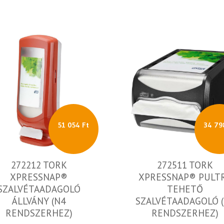
51 054 Ft
34 79
272212 TORK
272511 TORK
XPRESSNAP®
XPRESSNAP® PULT
SZALVÉTAADAGOLÓ
TEHETŐ
ÁLLVÁNY (N4
SZALVÉTAADAGOLÓ 
RENDSZERHEZ)
RENDSZERHEZ)