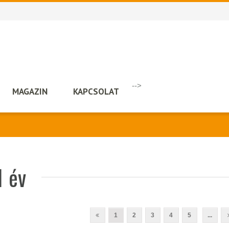
-->
MAGAZIN
KAPCSOLAT
1 év
1
2
3
4
5
...