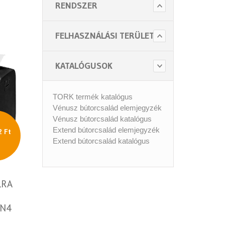
RENDSZER
FELHASZNÁLÁSI TERÜLET
KATALÓGUSOK
TORK termék katalógus
Vénusz bútorcsalád elemjegyzék
Vénusz bútorcsalád katalógus
Extend bútorcsalád elemjegyzék
2 Ft
Extend bútorcsalád katalógus
LRA
(N4