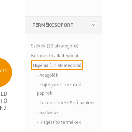
TERMÉKCSOPORT
Székek (12 alkategória)
Bútorok (6 alkategória)
Higiénia (14 alkategória)
8 Ft
- Adagolók
- Hajtogatott kéztörlő
papírok
OLD
ETŐ
- Tekercses kéztörlő papírok
(N2
- Szalvéták
- Kiegészítő termékek
- Közbeszerzés