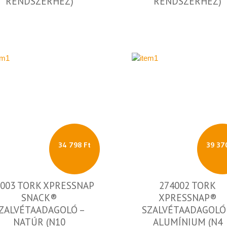
RENDSZERHEZ)
RENDSZERHEZ)
34 798 Ft
39 37
3003 TORK XPRESSNAP
274002 TORK
SNACK®
XPRESSNAP®
ZALVÉTAADAGOLÓ –
SZALVÉTAADAGOLÓ
NATÚR (N10
ALUMÍNIUM (N4