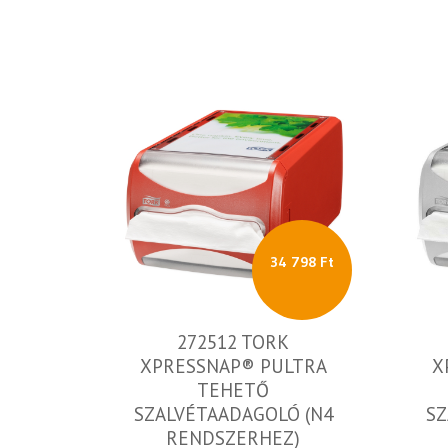
34 798 Ft
272512 TORK
XPRESSNAP® PULTRA
X
TEHETŐ
SZALVÉTAADAGOLÓ (N4
SZ
RENDSZERHEZ)