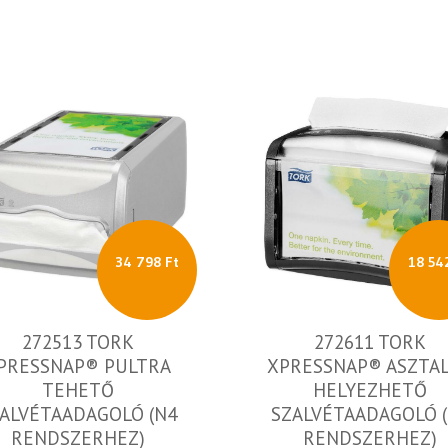
34 798 Ft
18 54
272513 TORK
272611 TORK
PRESSNAP® PULTRA
XPRESSNAP® ASZTA
TEHETŐ
HELYEZHETŐ
ALVÉTAADAGOLÓ (N4
SZALVÉTAADAGOLÓ 
RENDSZERHEZ)
RENDSZERHEZ)