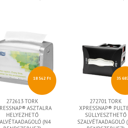
18 542 Ft
35 68
272613 TORK
272701 TORK
RESSNAP® ASZTALRA
XPRESSNAP® PULT
HELYEZHETŐ
SÜLLYESZTHETŐ
ALVÉTAADAGOLÓ (N4
SZALVÉTAADAGOLÓ 