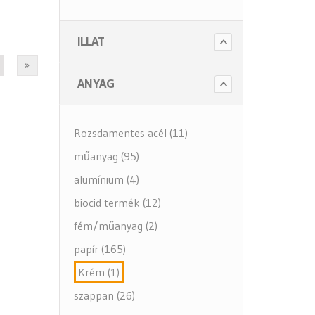
- Szappanok és kézápolás
ILLAT
- Fertőtlenítő szappanok
- Törlő és tisztító papírok
ANYAG
- Illatosítók légfrissítők
- Hulladék gyűjtők
Rozsdamentes acél (11)
- Intim betét gyűjtők
műanyag (95)
- Beteg ápolás
alumínium (4)
- Toalett papírok
biocid termék (12)
Kiegészítők (5 alkategória)
fém/műanyag (2)
papír (165)
Krém (1)
szappan (26)