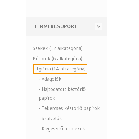
TERMÉKCSOPORT
Székek (12 alkategória)
Bútorok (6 alkategória)
Higiénia (14 alkategória)
- Adagolók
- Hajtogatott kéztörlő
papírok
- Tekercses kéztörlő papírok
- Szalvéták
- Kiegészítő termékek
- Közbeszerzés