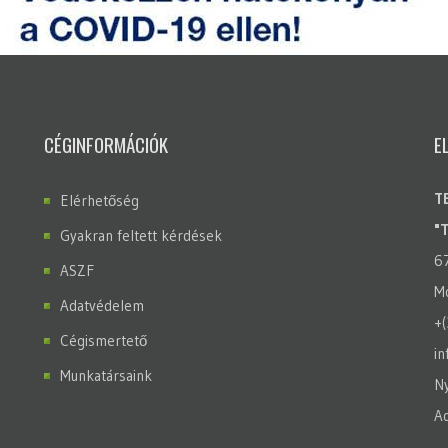
CÉGINFORMÁCIÓK
E
T
Elérhetőség
"
Gyakran feltett kérdések
6
ASZF
Mo
Adatvédelem
+
Cégismertető
in
Munkatársaink
Ny
A