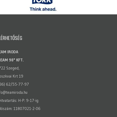
LÉRHETŐSÉG
EAM IRODA
TEAM 98" KFT.
722 Szeged,
szkvai Krt 19
(36) 62/55-77-97
fo@teamiroda.hu
itvatartás: H-P: 9-17-ig
dószám: 11807021-2-06