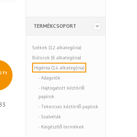
TERMÉKCSOPORT
Székek (12 alkategória)
Bútorok (6 alkategória)
Higiénia (14 alkategória)
6 Ft
- Adagolók
- Hajtogatott kéztörlő
papírok
B3
- Tekercses kéztörlő papírok
- Szalvéták
- Kiegészítő termékek
- Közbeszerzés