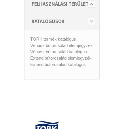
FELHASZNÁLÁSI TERÜLET
KATALÓGUSOK
TORK termék katalógus
Vénusz bútorcsalád elemjegyzék
Vénusz bútorcsalád katalógus
Extend bútorcsalád elemjegyzék
Extend bútorcsalád katalógus