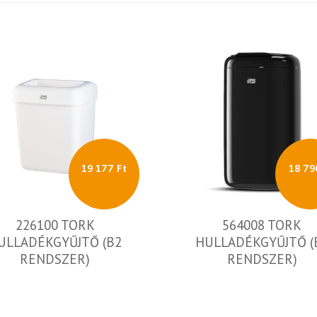
19 177 Ft
18 79
226100 TORK
564008 TORK
ULLADÉKGYŰJTŐ (B2
HULLADÉKGYŰJTŐ (
RENDSZER)
RENDSZER)