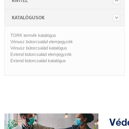
KIVITEL
KATALÓGUSOK
TORK termék katalógus
Vénusz bútorcsalád elemjegyzék
Vénusz bútorcsalád katalógus
Extend bútorcsalád elemjegyzék
Extend bútorcsalád katalógus