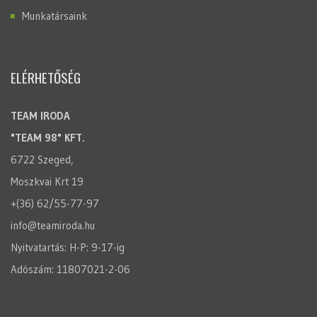
Munkatársaink
ELÉRHETŐSÉG
TEAM IRODA
"TEAM 98" KFT.
6722 Szeged,
Moszkvai Krt 19
+(36) 62/55-77-97
info@teamiroda.hu
Nyitvatartás: H-P: 9-17-ig
Adószám: 11807021-2-06