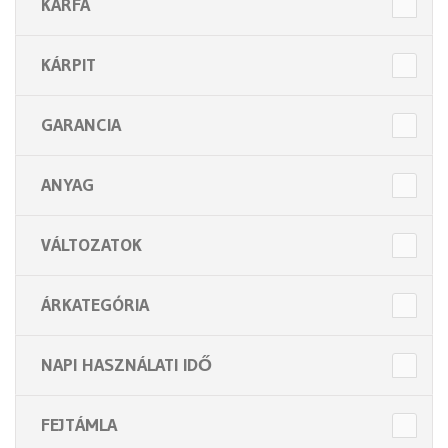
KARFA
Bútorok (6 alkategória)
Higiénia (14 alkategória)
KÁRPIT
Kiegészítők (5 alkategória)
GARANCIA
ANYAG
VÁLTOZATOK
ÁRKATEGÓRIA
NAPI HASZNÁLATI IDŐ
FEJTÁMLA