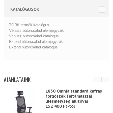
KATALÓGUSOK
TORK termék katalógus
Vénusz bútorcsalád elemjegyzék
Vénusz bútorcsalád katalógus
Extend bútorcsalád elemjegyzék
Extend bútorcsalád katalógus
AJÁNLATAINK
1850 Omnia standard kafrás
forgószék fejtámasszal
ülésmélység állítóval
152 400 Ft-tól