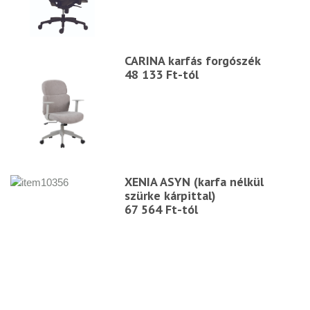
CARINA karfás forgószék
48 133 Ft-tól
XENIA ASYN (karfa nélkül
szürke kárpittal)
67 564 Ft-tól