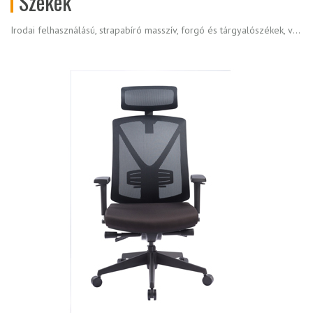
Székek
Irodai felhasználású, strapabíró masszív, forgó és tárgyalószékek, várakozó székek, fotelek, laborszékek nagy választékban