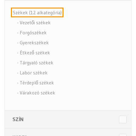
Székek (12 alkategória)
- Vezetői székek
- Forgószékek
- Gyerekszékek
- Étkező székek
- Tárgyaló székek
- Labor székek
- Térdeplő székek
- Várakozó székek
- Tartozékok
- Alkatrészek
SZÍN
- Nagy teherbírású székek
- Fotelek