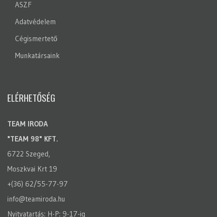
ASZF
Adatvédelem
Cégismertető
Munkatársaink
ELÉRHETŐSÉG
TEAM IRODA
"TEAM 98" KFT.
6722 Szeged,
Moszkvai Krt 19
+(36) 62/55-77-97
info@teamiroda.hu
Nyitvatartás: H-P: 9-17-ig