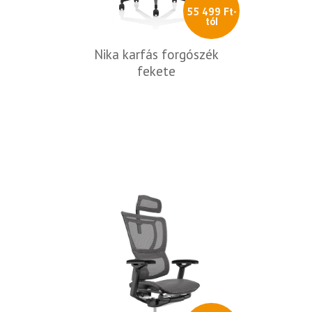
55 499 Ft-
tól
Nika karfás forgószék
fekete