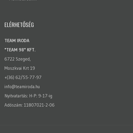
ELÉRHETŐSÉG
TEAM IRODA
"TEAM 98" KFT.
6722 Szeged,
Moszkvai Krt 19
+(36) 62/55-77-97
info@teamiroda.hu
Nyitvatartás: H-P: 9-17-ig
Adószám: 11807021-2-06