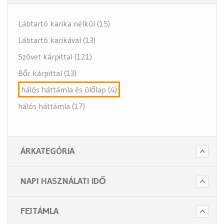
Lábtartó karika nélkül (15)
Lábtartó karikával (13)
Szövet kárpittal (121)
Bőr kárpittal (13)
hálós háttámla és ülőlap (4)
hálós háttámla (17)
ÁRKATEGÓRIA
NAPI HASZNÁLATI IDŐ
FEJTÁMLA