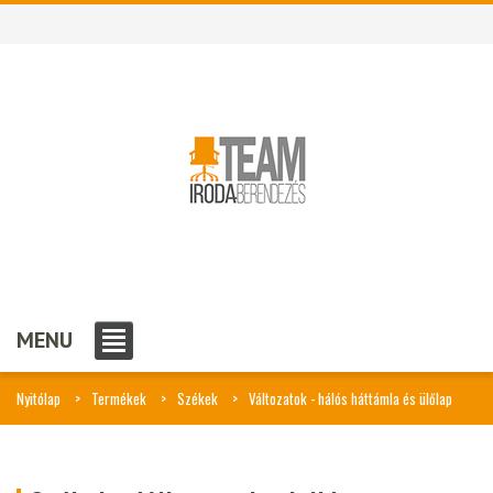
MENU
Nyitólap
Termékek
Székek
Változatok - hálós háttámla és ülőlap