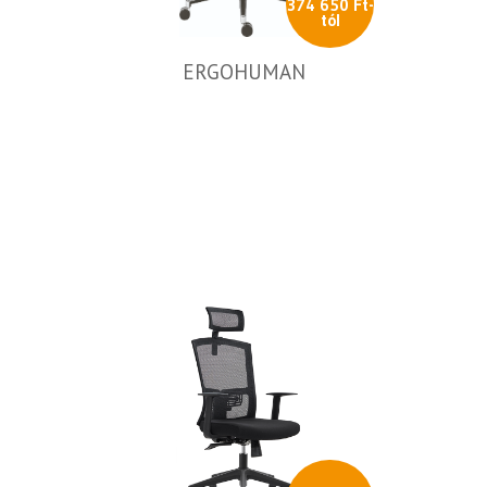
374 650 Ft-
tól
ERGOHUMAN