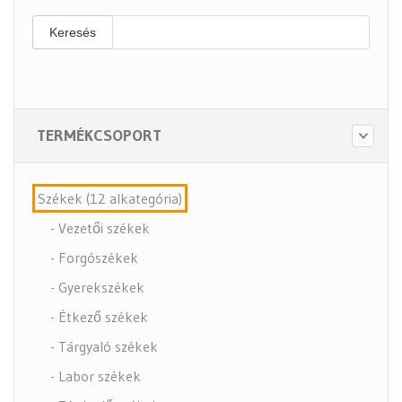
Keresés
TERMÉKCSOPORT
Székek (12 alkategória)
- Vezetői székek
- Forgószékek
- Gyerekszékek
- Étkező székek
- Tárgyaló székek
- Labor székek