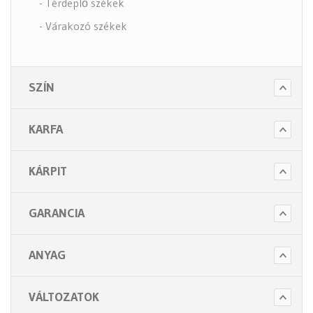
- Térdeplő székek
- Várakozó székek
- Tartozékok
- Alkatrészek
SZÍN
- Nagy teherbírású székek
- Fotelek
KARFA
Bútorok (6 alkategória)
Higiénia (14 alkategória)
KÁRPIT
Kiegészítők (5 alkategória)
GARANCIA
ANYAG
VÁLTOZATOK