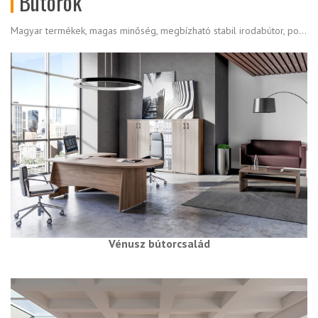
Bútorok
Magyar termékek, magas minőség, megbízható stabil irodabútor, pontos és rövid szállítási határidő
Vénusz bútorcsalád