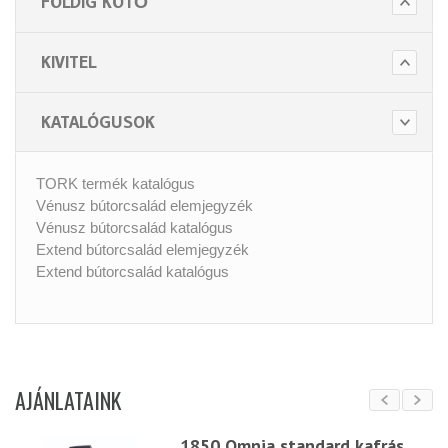
FÖLDIG KÖTŐ
KIVITEL
KATALÓGUSOK
TORK termék katalógus
Vénusz bútorcsalád elemjegyzék
Vénusz bútorcsalád katalógus
Extend bútorcsalád elemjegyzék
Extend bútorcsalád katalógus
AJÁNLATAINK
1850 Omnia standard kafrás