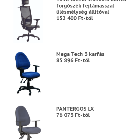
forgószék fejtámasszal
ülésmélység állítóval
152 400 Ft-tól
Mega Tech 3 karfás
85 896 Ft-tól
PANTERGOS LX
76 073 Ft-tól