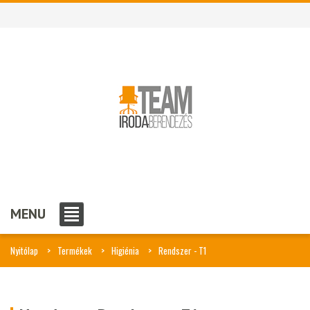
MENU
Nyitólap
Termékek
Higiénia
Rendszer - T1