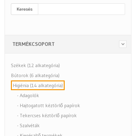
Keresés
TERMÉKCSOPORT
Székek (12 alkategória)
Bútorok (6 alkategória)
Higiénia (14 alkategória)
- Adagolók
- Hajtogatott kéztörlő papírok
- Tekercses kéztörlő papírok
- Szalvéták
- Kiegészítő termékek