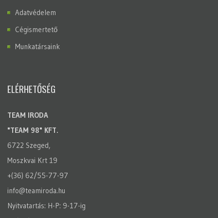
Adatvédelem
Cégismertető
Munkatársaink
ELÉRHETŐSÉG
TEAM IRODA
"TEAM 98" KFT.
6722 Szeged,
Moszkvai Krt 19
+(36) 62/55-77-97
info@teamiroda.hu
Nyitvatartás: H-P: 9-17-ig