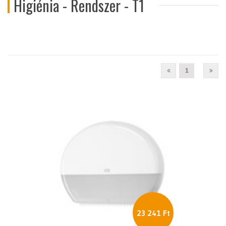
Higiénia - Rendszer - T1
1
23 241 Ft