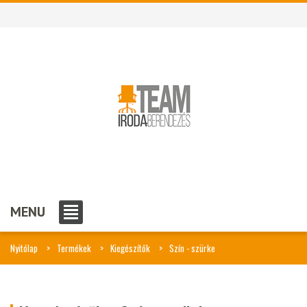
MENU
Nyitólap
Termékek
Kiegészítők
Szín - szürke