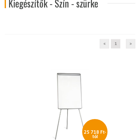
Kiegészítők - Szín - szürke
1
25 718 Ft-
tól