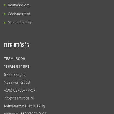
Adatvédelem
Cégismertető
Munkatársaink
ELÉRHETŐSÉG
TEAM IRODA
"TEAM 98" KFT.
6722 Szeged,
Moszkvai Krt 19
+(36) 62/55-77-97
info@teamiroda.hu
Nyitvatartás: H-P: 9-17-ig
Adószám: 11807021-2-06