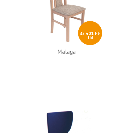
33 401 Ft-
tól
Malaga