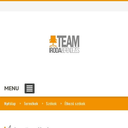
MENU
Nyitólap
Termékek
Székek
Étkező székek