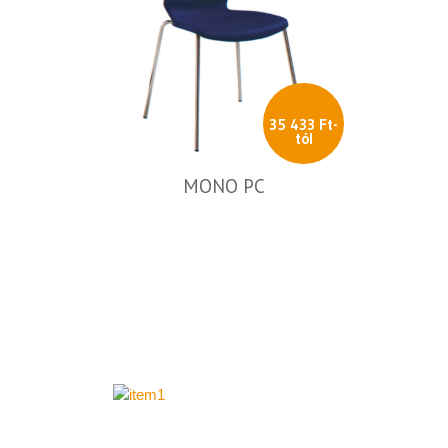
35 433 Ft-
tól
MONO PC