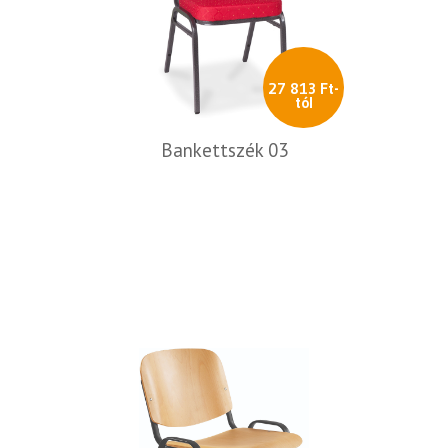
27 813 Ft-
tól
Bankettszék 03