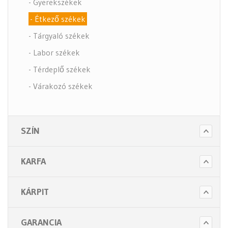
- Gyerekszékek
- Étkező székek
- Tárgyaló székek
- Labor székek
- Térdeplő székek
- Várakozó székek
- Tartozékok
- Alkatrészek
SZÍN
- Nagy teherbírású székek
- Fotelek
KARFA
Bútorok (6 alkategória)
Higiénia (14 alkategória)
KÁRPIT
Kiegészítők (5 alkategória)
GARANCIA