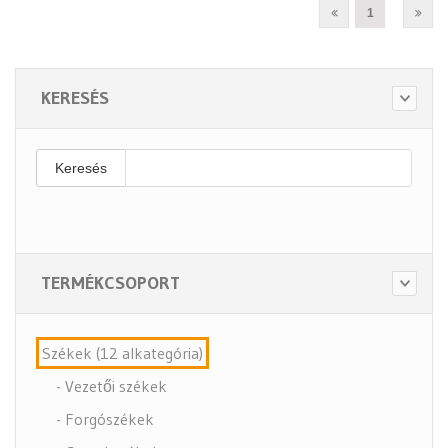
1
KERESÉS
Keresés
TERMÉKCSOPORT
Székek (12 alkategória)
- Vezetői székek
- Forgószékek