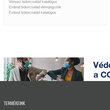
Vénusz bútorcsalád katalógus
Extend bútorcsalád elemjegyzék
Extend bútorcsalád katalógus
TERMÉKEINK