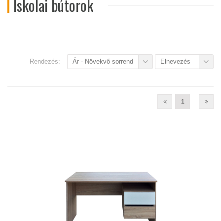
Iskolai bútorok
Rendezés:
Ár - Növekvő sorrend
Elnevezés
1