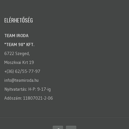
ELÉRHETŐSÉG
TEAM IRODA
"TEAM 98" KFT.
6722 Szeged,
Moszkvai Krt 19
+(36) 62/55-77-97
info@teamiroda.hu
Nyitvatartás: H-P: 9-17-ig
Adószám: 11807021-2-06