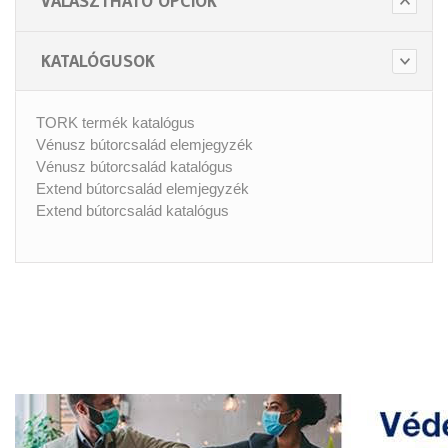
VÁLASZTHATÓ OPCIÓK
KATALÓGUSOK
TORK termék katalógus
Vénusz bútorcsalád elemjegyzék
Vénusz bútorcsalád katalógus
Extend bútorcsalád elemjegyzék
Extend bútorcsalád katalógus