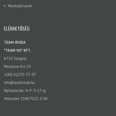
Munkatársaink
ELÉRHETŐSÉG
TEAM IRODA
"TEAM 98" KFT.
6722 Szeged,
Moszkvai Krt 19
+(36) 62/55-77-97
info@teamiroda.hu
Nyitvatartás: H-P: 9-17-ig
Adószám: 11807021-2-06