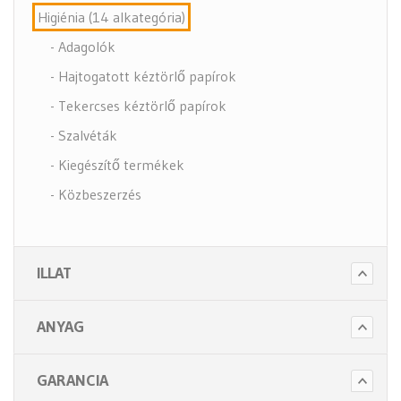
Higiénia (14 alkategória)
- Adagolók
- Hajtogatott kéztörlő papírok
- Tekercses kéztörlő papírok
- Szalvéták
- Kiegészítő termékek
- Közbeszerzés
- Szappanok és kézápolás
- Fertőtlenítő szappanok
ILLAT
- Törlő és tisztító papírok
- Illatosítók légfrissítők
ANYAG
- Hulladék gyűjtők
- Intim betét gyűjtők
GARANCIA