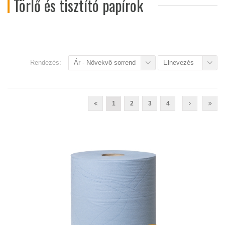
Törlő és tisztító papírok
Rendezés:
Ár - Növekvő sorrend
Elnevezés
1
2
3
4