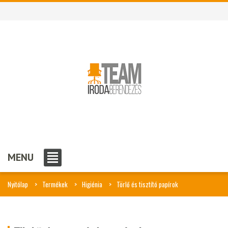
MENU
Nyitólap
Termékek
Higiénia
Törlő és tisztító papírok