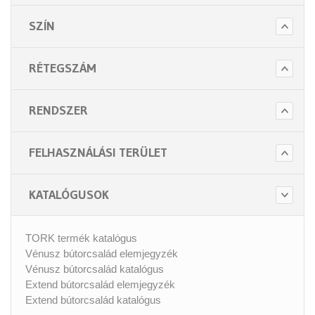
- Beteg ápolás
- Toalett papírok
SZÍN
Kiegészítők (5 alkategória)
RÉTEGSZÁM
RENDSZER
FELHASZNÁLÁSI TERÜLET
KATALÓGUSOK
TORK termék katalógus
Vénusz bútorcsalád elemjegyzék
Vénusz bútorcsalád katalógus
Extend bútorcsalád elemjegyzék
Extend bútorcsalád katalógus