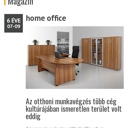
Magazin
home office
6 ÉVE
6 ÉVE
07-09
07-09
Az otthoni munkavégzés több cég
kultúrájában ismeretlen terület volt
eddig