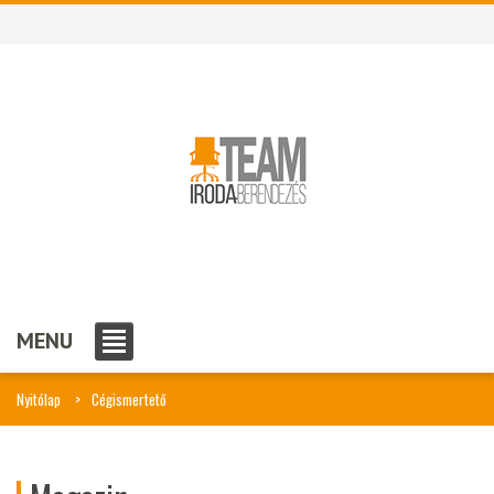
MENU
Nyitólap
Cégismertető