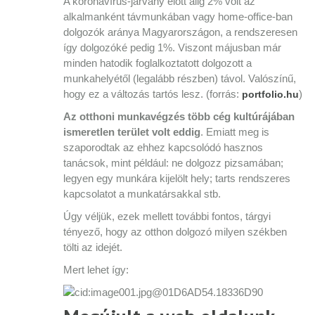
A koronavírus-járvány előtt alig 2% volt az
alkalmanként távmunkában vagy home-office-ban
dolgozók aránya Magyarországon, a rendszeresen
így dolgozóké pedig 1%. Viszont májusban már
minden hatodik foglalkoztatott dolgozott a
munkahelyétől (legalább részben) távol. Valószínű,
hogy ez a változás tartós lesz. (forrás:
)
portfolio.hu
Az otthoni munkavégzés több cég kultúrájában
ismeretlen terület volt eddig
. Emiatt meg is
szaporodtak az ehhez kapcsolódó hasznos
tanácsok, mint például: ne dolgozz pizsamában;
legyen egy munkára kijelölt hely; tarts rendszeres
kapcsolatot a munkatársakkal stb.
Úgy véljük, ezek mellett további fontos, tárgyi
tényező, hogy az otthon dolgozó milyen székben
tölti az idejét.
Mert lehet így: